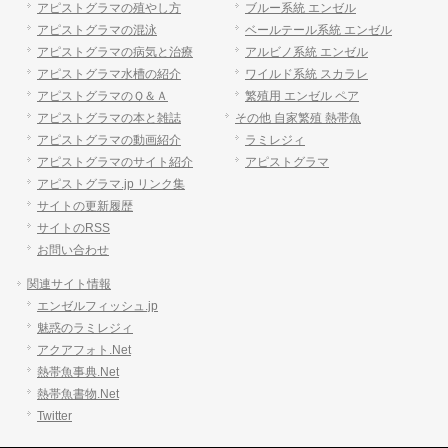
アピストグラマの殖やし方
ブルー系統 エンゼル
アピストグラマの混泳
ベールテール系統 エンゼル
アピストグラマの病気と治療
アルビノ系統 エンゼル
アピストグラマ水槽の紹介
ワイルド系統 スカラレ
アピストグラマのＱ＆Ａ
繁殖用 エンゼル ペア
アピストグラマの本と雑誌
その他 自家繁殖 熱帯魚
アピストグラマの動画紹介
ラミレジィ
アピストグラマのサイト紹介
アピストグラマ
アピストグラマ.jp リンク集
サイトの更新履歴
サイトのRSS
お問い合わせ
関連サイト情報
エンゼルフィッシュ.jp
魅惑のラミレジィ
アクアフォト.Net
熱帯魚事典.Net
熱帯魚書物.Net
Twitter