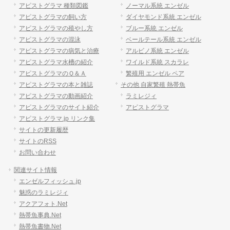
アピストグラマ 種類図鑑
ノーマル系統 エンゼル
アピストグラマの飼い方
ダイヤモンド系統 エンゼル
アピストグラマの殖やし方
ブルー系統 エンゼル
アピストグラマの混泳
ベールテール系統 エンゼル
アピストグラマの病気と治療
アルビノ系統 エンゼル
アピストグラマ水槽の紹介
ワイルド系統 スカラレ
アピストグラマのＱ＆Ａ
繁殖用 エンゼル ペア
アピストグラマの本と雑誌
その他 自家繁殖 熱帯魚
アピストグラマの動画紹介
ラミレジィ
アピストグラマのサイト紹介
アピストグラマ
アピストグラマ.jp リンク集
サイトの更新履歴
サイトのRSS
お問い合わせ
関連サイト情報
エンゼルフィッシュ.jp
魅惑のラミレジィ
アクアフォト.Net
熱帯魚事典.Net
熱帯魚書物.Net